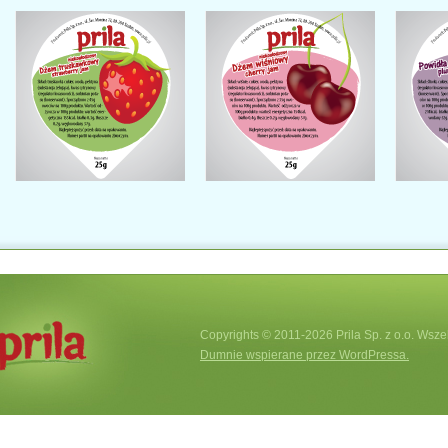
Copyrights © 2011-2026 Prila Sp. z o.o. Wsze
Dumnie wspierane przez WordPressa.